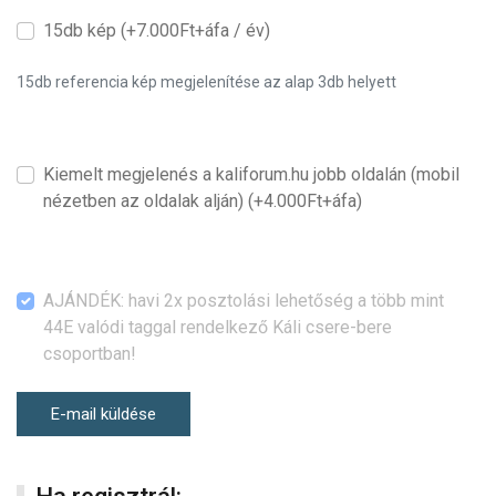
15db kép (+7.000Ft+áfa / év)
15db referencia kép megjelenítése az alap 3db helyett
Kiemelt megjelenés a kaliforum.hu jobb oldalán (mobil
nézetben az oldalak alján) (+4.000Ft+áfa)
AJÁNDÉK: havi 2x posztolási lehetőség a több mint
44E valódi taggal rendelkező Káli csere-bere
csoportban!
E-mail küldése